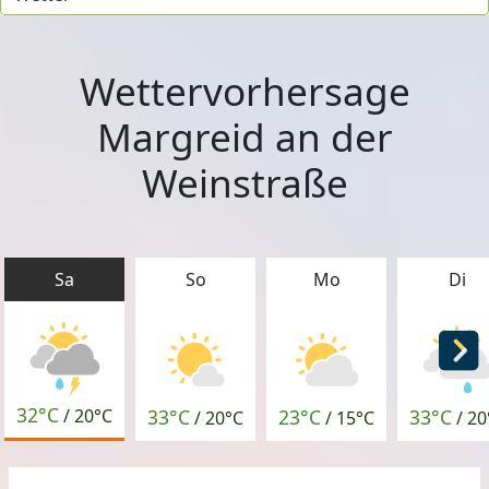
Wettervorhersage
Margreid an der
Weinstraße
Sa
So
Mo
Di
32°C
33°C
23°C
33°C
/
20°C
/
20°C
/
15°C
/
20