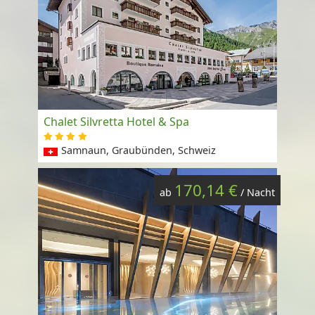
Chalet Silvretta Hotel & Spa
Samnaun, Graubünden, Schweiz
170,14 €
ab
/ Nacht