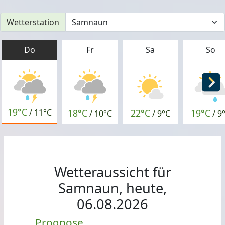
Wetterstation
Do
Fr
Sa
So
19°C
18°C
22°C
19°C
/
11°C
/
10°C
/
9°C
/
9
Wetteraussicht für
Samnaun, heute,
06.08.2026
Prognose