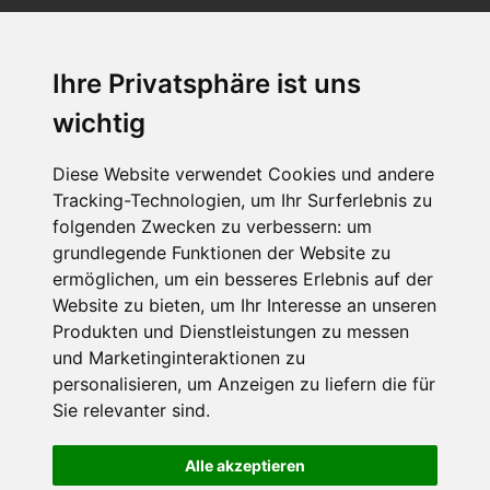
Ihre Privatsphäre ist uns
SCHNEEHÖHEN SKI APP
wichtig
Die Schneehoehen Ski APP für iOS und Android - Ein
Muss für alle Wintersportler und Schneefreaks!
Diese Website verwendet Cookies und andere
Tracking-Technologien, um Ihr Surferlebnis zu
folgenden Zwecken zu verbessern:
um
grundlegende Funktionen der Website zu
ermöglichen
,
um ein besseres Erlebnis auf der
Website zu bieten
,
um Ihr Interesse an unseren
Produkten und Dienstleistungen zu messen
und Marketinginteraktionen zu
personalisieren
,
um Anzeigen zu liefern die für
Impressum
Datenschutz
Sie relevanter sind
.
Nutzungsbedingungen
Kontakt
Partner
Portale
FAQ
Newsletter
Mediadaten
Alle akzeptieren