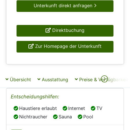
Unterkunft direkt anfragen
Direktbuchung
Zur Homepage der Unterkunft
Übersicht
Ausstattung
Preise & Verfügbarkeit
Entscheidungshilfen:
Haustiere erlaubt
Internet
TV
Haustiere erlaubt
Internet
TV
Nichtraucher
Sauna
Pool
Nichtraucher
Sauna
Pool