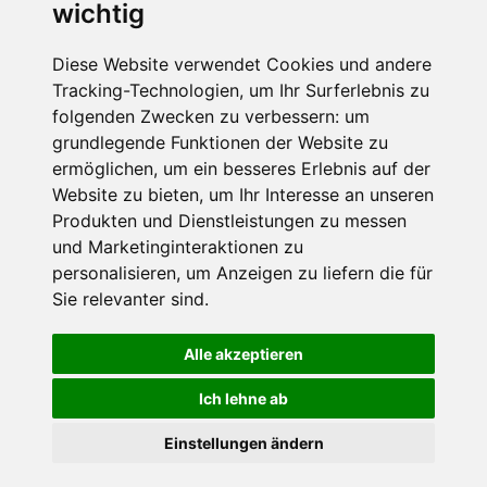
wichtig
werden dürfen. Weitere Informationen und
Widerrufshinweise findest Du in der
Datenschutzerklärung
.
Diese Website verwendet Cookies und andere
Tracking-Technologien, um Ihr Surferlebnis zu
folgenden Zwecken zu verbessern:
um
grundlegende Funktionen der Website zu
Anfrage abschicken
ermöglichen
,
um ein besseres Erlebnis auf der
Website zu bieten
,
um Ihr Interesse an unseren
Diese Seite ist durch reCAPTCHA geschützt und es
Produkten und Dienstleistungen zu messen
gelten die Google
Datenschutzerklärung
und
und Marketinginteraktionen zu
Nutzungsbedingungen
.
personalisieren
,
um Anzeigen zu liefern die für
Sie relevanter sind
.
Alle akzeptieren
Datenschutzbedingungen
Ich lehne ab
Nutzungsbedingungen
Impressum
Kontakt
Einstellungen ändern
Copyright © Schneemenschen GmbH 2026