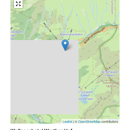
Leaflet
| ©
OpenStreetMap
contributors