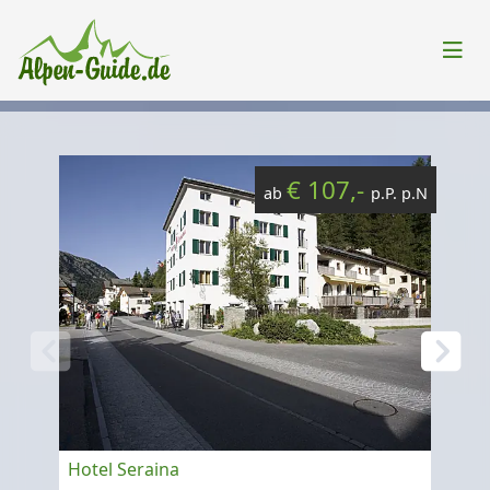
€ 107,-
ab
p.P. p.N
Hotel Seraina