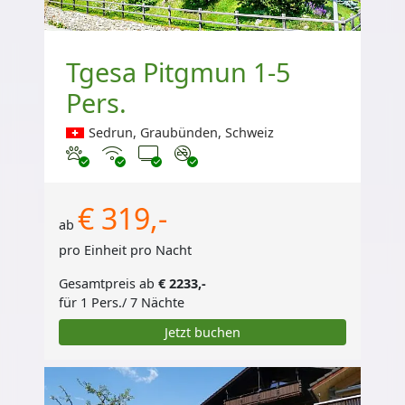
Tgesa Pitgmun 1-5
Pers.
Sedrun, Graubünden, Schweiz
Haustiere erlaubt
Internet
TV
Nichtraucher
€ 319,-
ab
pro Einheit pro Nacht
Gesamtpreis ab
€ 2233,-
für 1 Pers./ 7 Nächte
Jetzt buchen