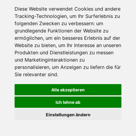
Diese Website verwendet Cookies und andere
Sedrun, Graubünden, Schweiz
Haustiere erlaubt
Internet
TV
Tracking-Technologien, um Ihr Surferlebnis zu
folgenden Zwecken zu verbessern:
um
grundlegende Funktionen der Website zu
€ 411,-
ermöglichen
,
um ein besseres Erlebnis auf der
ab
Website zu bieten
,
um Ihr Interesse an unseren
pro Einheit pro Nacht
Produkten und Dienstleistungen zu messen
Gesamtpreis ab
€ 2055,-
und Marketinginteraktionen zu
für 1 Pers./ 5 Nächte
personalisieren
,
um Anzeigen zu liefern die für
Sie relevanter sind
.
Jetzt buchen
Alle akzeptieren
Ich lehne ab
×
Einstellungen ändern
Goldener Herbst in den Alpen
- Angebote vergleichen
& die Natur genießen!
Jetzt Angebote entdecken!