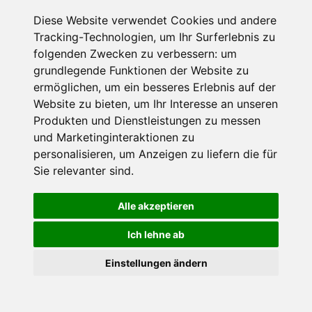
Diese Website verwendet Cookies und andere
Tracking-Technologien, um Ihr Surferlebnis zu
folgenden Zwecken zu verbessern:
um
grundlegende Funktionen der Website zu
ermöglichen
,
um ein besseres Erlebnis auf der
Website zu bieten
,
um Ihr Interesse an unseren
Produkten und Dienstleistungen zu messen
und Marketinginteraktionen zu
personalisieren
,
um Anzeigen zu liefern die für
Edelweiss Pension
Sie relevanter sind
.
Hotel
Alle akzeptieren
Mallnitz, Kärnten, Österreich
Ich lehne ab
Internet
×
Einstellungen ändern
Goldener Herbst in den Alpen
- Angebote vergleichen
€ 222,-
& die Natur genießen!
Jetzt Angebote entdecken!
ab