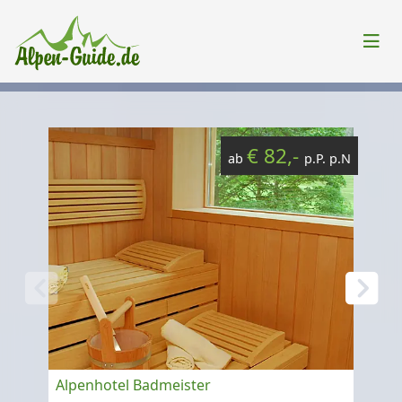
€ 82,-
ab
p.P. p.N
Alpenhotel Badmeister