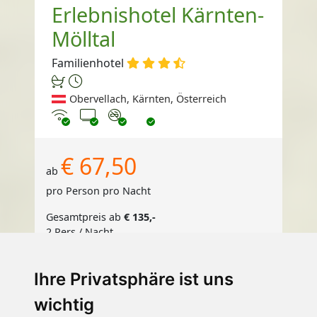
Erlebnishotel Kärnten-
Mölltal
Familienhotel
Obervellach, Kärnten, Österreich
Internet
TV
Nichtraucher
€ 67,50
ab
pro Person pro Nacht
Gesamtpreis ab
€ 135,-
2 Pers./ Nacht
Weitere Infos
Ihre Privatsphäre ist uns
Jetzt buchen
wichtig