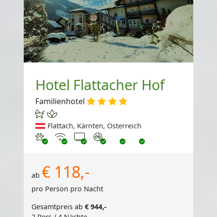
Hotel Flattacher Hof
Familienhotel
Flattach, Kärnten, Österreich
Haustiere erlaubt
Internet
TV
Nichtraucher
€ 118,-
ab
pro Person pro Nacht
Gesamtpreis ab
€ 944,-
2 Pers./ 4 Nächte