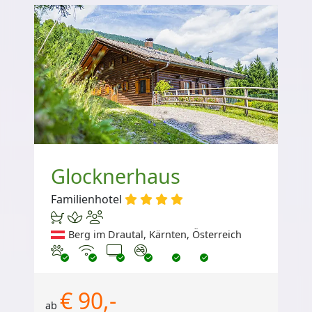
Glocknerhaus
Familienhotel
Berg im Drautal, Kärnten, Österreich
Haustiere erlaubt
Internet
TV
Nichtraucher
€ 90,-
ab