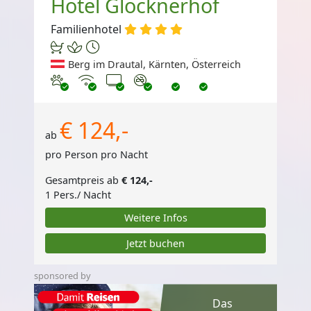
Hotel Glocknerhof
Familienhotel
Berg im Drautal, Kärnten, Österreich
Haustiere erlaubt
Internet
TV
Nichtraucher
€ 124,-
ab
pro Person pro Nacht
Gesamtpreis ab
€ 124,-
1 Pers./ Nacht
Weitere Infos
Jetzt buchen
sponsored by
Das