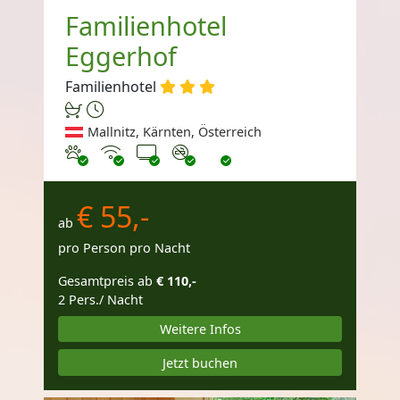
Familienhotel
Eggerhof
Familienhotel
Mallnitz, Kärnten, Österreich
Haustiere erlaubt
Internet
TV
Nichtraucher
€ 55,-
ab
pro Person pro Nacht
Gesamtpreis ab
€ 110,-
2 Pers./ Nacht
Weitere Infos
Jetzt buchen