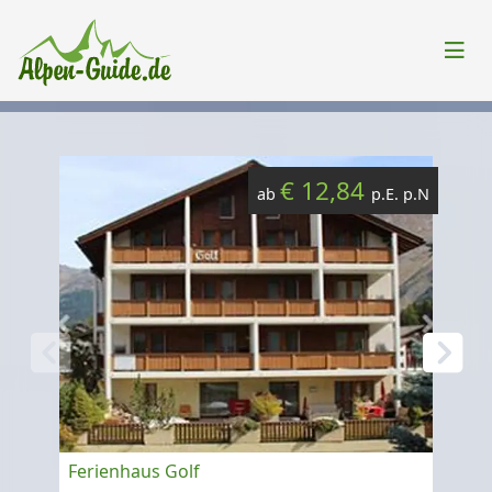
€ 12,84
ab
p.E. p.N
Ferienhaus Golf