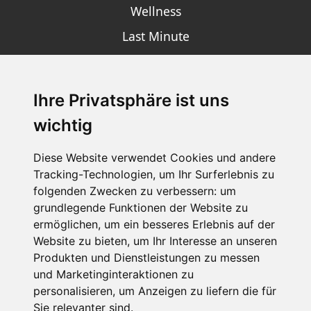
Wellness
Last Minute
Ihre Privatsphäre ist uns
SCHNEEHÖHEN SKI APP
wichtig
Die Schneehoehen Ski APP für iOS und Android - Ein
Muss für alle Wintersportler und Schneefreaks!
Diese Website verwendet Cookies und andere
Tracking-Technologien, um Ihr Surferlebnis zu
folgenden Zwecken zu verbessern:
um
grundlegende Funktionen der Website zu
ermöglichen
,
um ein besseres Erlebnis auf der
Website zu bieten
,
um Ihr Interesse an unseren
Produkten und Dienstleistungen zu messen
und Marketinginteraktionen zu
personalisieren
,
um Anzeigen zu liefern die für
Impressum
Datenschutz
Sie relevanter sind
.