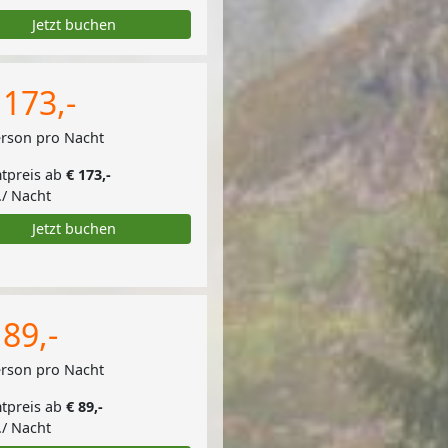
Jetzt buchen
 173,-
erson pro Nacht
tpreis ab
€ 173,-
./ Nacht
Jetzt buchen
 89,-
erson pro Nacht
tpreis ab
€ 89,-
./ Nacht