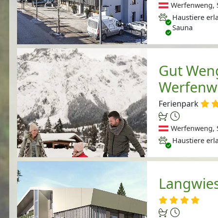
Werfenweng, S
Haustiere erlaubt
Haustiere erl
Sauna
Gut Weng
Werfenw
Ferienpark
Werfenweng, S
Haustiere erlaubt
Haustiere erl
Langwie