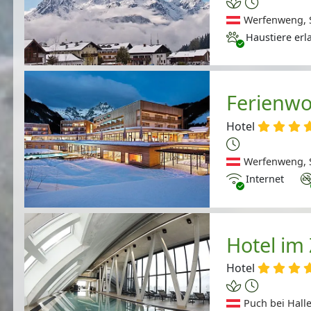
Werfenweng, S
Haustiere erlaubt
Haustiere erl
Ferienw
Hotel
Werfenweng, S
Internet
Ni
Internet
Hotel im
Hotel
Puch bei Halle