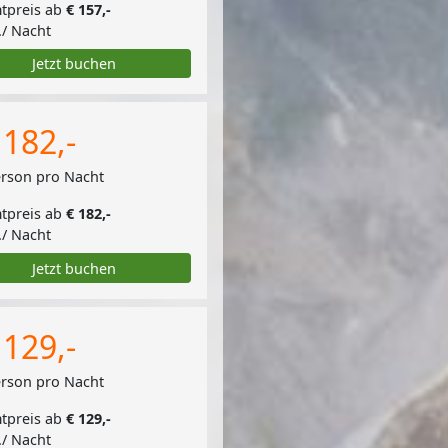
tpreis ab
€ 157,-
./ Nacht
Jetzt buchen
 182,-
erson pro Nacht
tpreis ab
€ 182,-
./ Nacht
Jetzt buchen
 129,-
erson pro Nacht
tpreis ab
€ 129,-
./ Nacht