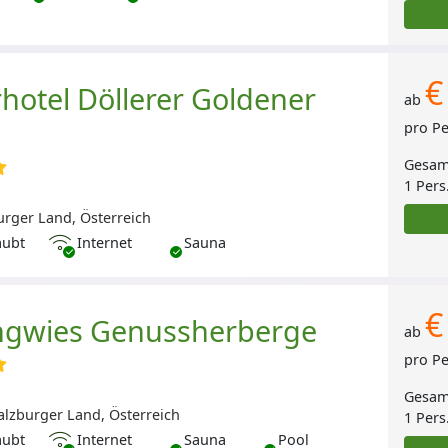
€
hotel Döllerer Goldener
ab
pro P
Gesam
1 Pers
urger Land, Österreich
Internet
aubt
Internet
Sauna
€
ngwies Genussherberge
ab
pro P
Gesam
alzburger Land, Österreich
1 Pers
Internet
aubt
Internet
Sauna
Pool