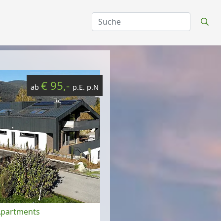
€ 95,-
ab
p.E. p.N
Apartments