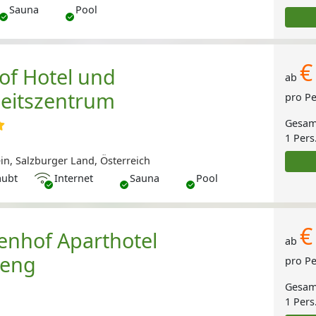
Sauna
Pool
€
hof Hotel und
ab
eitszentrum
pro P
Gesam
1 Pers
in, Salzburger Land, Österreich
Internet
aubt
Internet
Sauna
Pool
€
enhof Aparthotel
ab
eng
pro P
Gesam
1 Pers