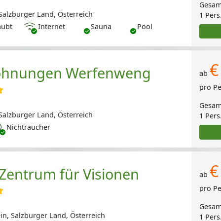
Gesam
alzburger Land, Österreich
1 Pers
Internet
aubt
Internet
Sauna
Pool
€
ohnungen Werfenweng
ab
pro P
Gesam
alzburger Land, Österreich
1 Pers
chtraucher
Nichtraucher
€
 Zentrum für Visionen
ab
pro P
Gesam
in, Salzburger Land, Österreich
1 Pers