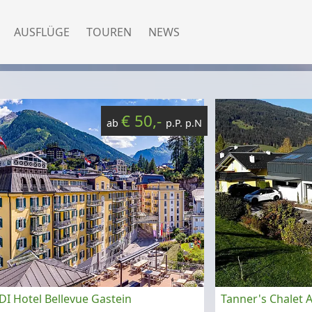
AUSFLÜGE
TOUREN
NEWS
€ 50,-
ab
p.P. p.N
 Hotel Bellevue Gastein
Tanner's Chalet 