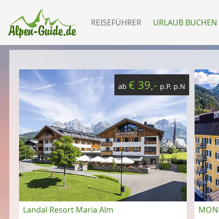
REISEFÜHRER
URLAUB BUCHEN
€ 39,-
ab
p.P. p.N
Landal Resort Maria Alm
MONDI