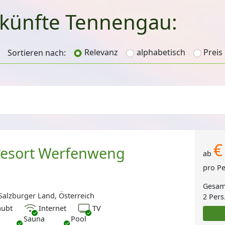
künfte Tennengau:
Relevanz
alphabetisch
Preis
Sortieren nach:
€
resort Werfenweng
ab
pro P
Gesam
alzburger Land, Österreich
2 Pers
Internet
TV
aubt
Internet
TV
Sauna
Pool