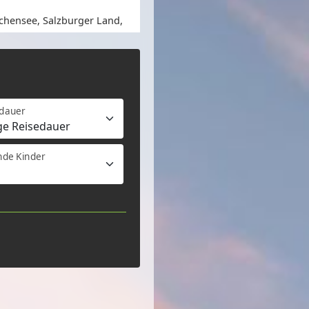
chensee, Salzburger Land,
edauer
nde Kinder