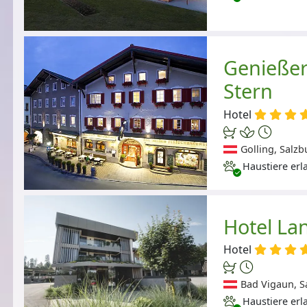
Genießer
Stern
Hotel
Golling, Salzb
Haustiere erlaubt
Haustiere erl
Hotel La
Hotel
Bad Vigaun, S
Haustiere erlaubt
Haustiere erl