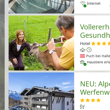
Internet
Internet
Vollerer
Gesundh
Hotel
Puch bei Halle
Haustiere erlaubt
Haustiere erl
NEU: Alp
Werfenw