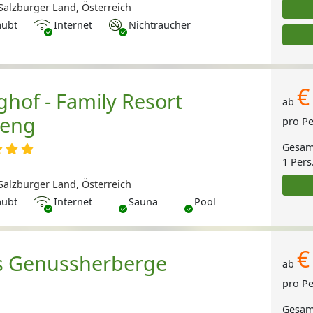
alzburger Land, Österreich
Internet
Nichtraucher
aubt
Internet
Nichtraucher
€
hof - Family Resort
ab
eng
pro P
Gesam
1 Pers
alzburger Land, Österreich
Internet
aubt
Internet
Sauna
Pool
€
s Genussherberge
ab
pro P
Gesam