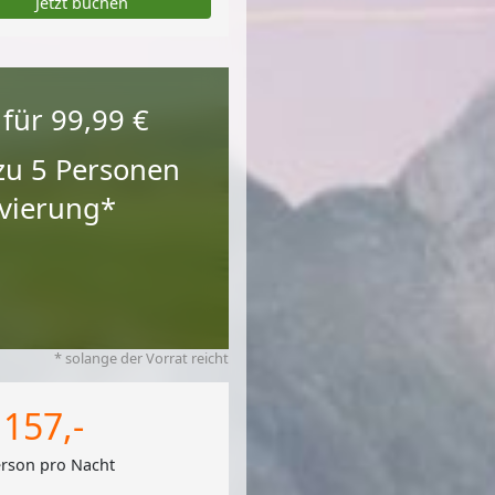
Jetzt buchen
 für
99,99 €
 zu 5 Personen
ervierung*
* solange der Vorrat reicht
 157,-
erson pro Nacht