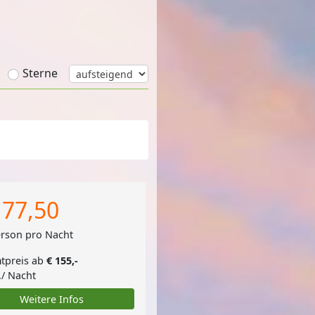
Sterne
 77,50
erson pro Nacht
tpreis ab
€ 155,-
./ Nacht
Weitere Infos