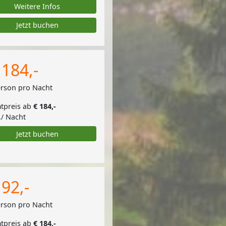
Weitere Infos
Jetzt buchen
 184,-
erson pro Nacht
tpreis ab
€ 184,-
./ Nacht
Jetzt buchen
 92,-
erson pro Nacht
tpreis ab
€ 184,-