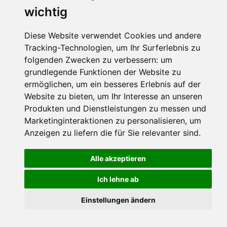
Österreich
wichtig
Telefon
Diese Website verwendet Cookies und andere
+43 6584 8164
Tracking-Technologien, um Ihr Surferlebnis zu
folgenden Zwecken zu verbessern:
um
grundlegende Funktionen der Website zu
ermöglichen
,
um ein besseres Erlebnis auf der
Datenschutzbedingungen
Website zu bieten
,
um Ihr Interesse an unseren
Produkten und Dienstleistungen zu messen und
Nutzungsbedingungen
Impressum
Kontakt
Marketinginteraktionen zu personalisieren
,
um
Anzeigen zu liefern die für Sie relevanter sind
.
Copyright © Schneemenschen GmbH 2026
Alle akzeptieren
Ich lehne ab
Einstellungen ändern