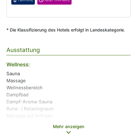
* Die Klassifizierung des Hotels erfolgt in Landeskategorie.
Ausstattung
Bi
Wellness:
Kö
Sauna
Sc
Massage
Sp
Wellnessbereich
Ha
Dampfbad
Dampf-Aroma-Sauna
Ruhe- / Relaxingraum
Massage auf Anfrage
Mehr anzeigen