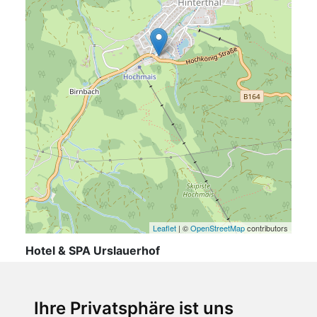
Leaflet
| ©
OpenStreetMap
contributors
Hotel & SPA Urslauerhof
Urslaustraße 2
5761 Maria Alm
Ihre Privatsphäre ist uns
Salzburger Land