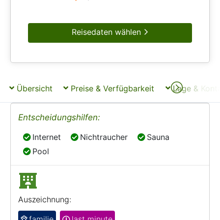
Reisedaten wählen
Übersicht
Preise & Verfügbarkeit
Lage & Kont
Entscheidungshilfen:
Internet
Nichtraucher
Sauna
Internet
Nichtraucher
Sauna
Pool
Pool
Auszeichnung:
familie
last minute