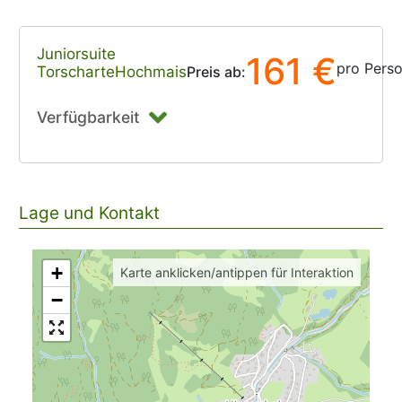
Juniorsuite
161 €
pro Pers
TorscharteHochmais
Preis ab:
Verfügbarkeit
Lage und Kontakt
+
Karte anklicken/antippen für Interaktion
−