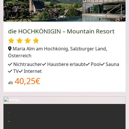
die HOCHKÖNIGIN – Mountain Resort
Maria Alm am Hochkönig, Salzburger Land,
Österreich
Nichtraucher
Haustiere erlaubt
Pool
Sauna
TV
Internet
40,25€
ab
Anzeige
-
-
-