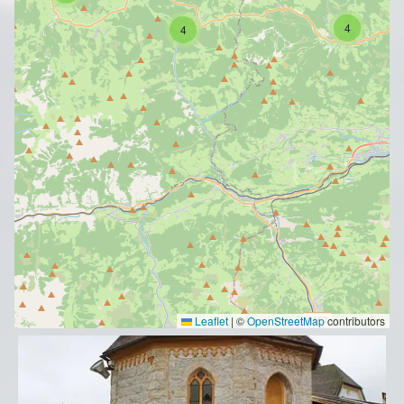
4
4
Leaflet
|
©
OpenStreetMap
contributors