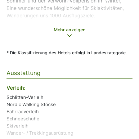
Sommer und der Verwöhn-Vollpension im Winter,
Eine wunderschöne Möglichkeit für Skiaktivitäten,
Wanderungen uns 1000 Ausflugsziele.
Mehr anzeigen
* Die Klassifizierung des Hotels erfolgt in Landeskategorie.
Ausstattung
Verleih:
Za
Schlitten-Verleih
Kr
Nordic Walking Stöcke
Üb
Fahrradverleih
Ec
Schneeschuhe
Ba
Skiverleih
Wander- / Trekkingausrüstung