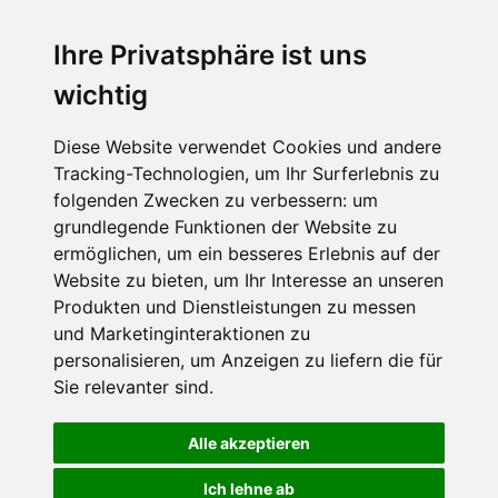
Ich stimme zu, dass meine
personenbezogenen Daten an den
Ihre Privatsphäre ist uns
Empfänger dieser Nachricht weitergeleitet
wichtig
werden dürfen. Weitere Informationen und
Widerrufshinweise findest Du in der
Datenschutzerklärung
.
Diese Website verwendet Cookies und andere
Tracking-Technologien, um Ihr Surferlebnis zu
folgenden Zwecken zu verbessern:
um
grundlegende Funktionen der Website zu
Anfrage abschicken
ermöglichen
,
um ein besseres Erlebnis auf der
Website zu bieten
,
um Ihr Interesse an unseren
Diese Seite ist durch reCAPTCHA geschützt und es
Produkten und Dienstleistungen zu messen
gelten die Google
Datenschutzerklärung
und
und Marketinginteraktionen zu
Nutzungsbedingungen
.
personalisieren
,
um Anzeigen zu liefern die für
Sie relevanter sind
.
Alle akzeptieren
Datenschutzbedingungen
Ich lehne ab