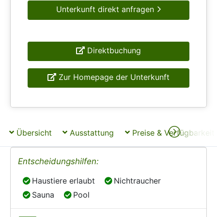
Unterkunft direkt anfragen
Direktbuchung
Zur Homepage der Unterkunft
Übersicht
Ausstattung
Preise & Verfügbarkeit
Entscheidungshilfen:
Haustiere erlaubt
Nichtraucher
Haustiere erlaubt
Nichtraucher
Sauna
Pool
Sauna
Pool