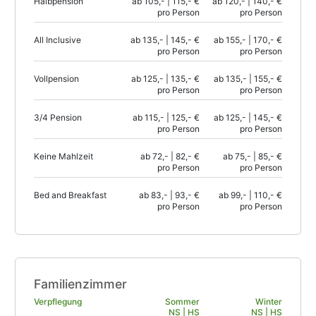
Halbpension
ab 105,- | 115,- €
ab 120,- | 140,- €
pro Person
pro Person
All Inclusive
ab 135,- | 145,- €
ab 155,- | 170,- €
pro Person
pro Person
Vollpension
ab 125,- | 135,- €
ab 135,- | 155,- €
pro Person
pro Person
3/4 Pension
ab 115,- | 125,- €
ab 125,- | 145,- €
pro Person
pro Person
Keine Mahlzeit
ab 72,- | 82,- €
ab 75,- | 85,- €
pro Person
pro Person
Bed and Breakfast
ab 83,- | 93,- €
ab 99,- | 110,- €
pro Person
pro Person
Familienzimmer
Verpflegung
Sommer
Winter
NS | HS
NS | HS