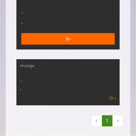
-
-
-
Anzeige
-
-
-
-
1