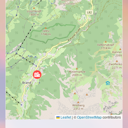
Leaflet
|
©
OpenStreetMap
contributors