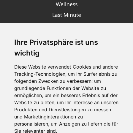
Wellness
Last Minute
Ihre Privatsphäre ist uns
SCHNEEHÖHEN SKI APP
wichtig
Die Schneehoehen Ski APP für iOS und Android - Ein
Muss für alle Wintersportler und Schneefreaks!
Diese Website verwendet Cookies und andere
Tracking-Technologien, um Ihr Surferlebnis zu
folgenden Zwecken zu verbessern:
um
grundlegende Funktionen der Website zu
ermöglichen
,
um ein besseres Erlebnis auf der
Website zu bieten
,
um Ihr Interesse an unseren
Produkten und Dienstleistungen zu messen
und Marketinginteraktionen zu
personalisieren
,
um Anzeigen zu liefern die für
Impressum
Datenschutz
Sie relevanter sind
.