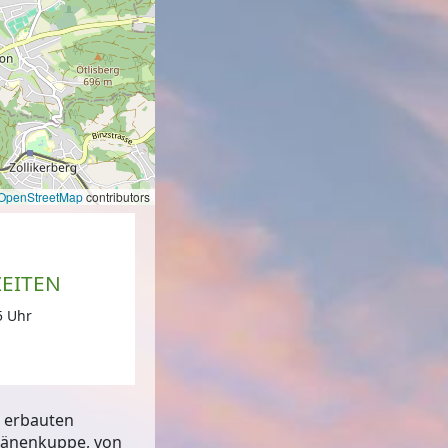
OpenStreetMap
contributors
EITEN
5 Uhr
e erbauten
oränenkuppe, von