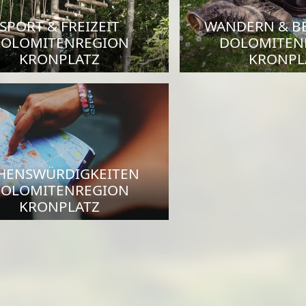
SPORT & FREIZEIT
WANDERN & B
OLOMITENREGION
DOLOMITEN
KRONPLATZ
KRONPL
HENSWÜRDIGKEITEN
OLOMITENREGION
KRONPLATZ