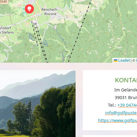
Leaflet
|
©
KONTA
Im Geländ
39031 Bru
Tel.:
+39 0474
info@golfpuste
https://www.golfpu