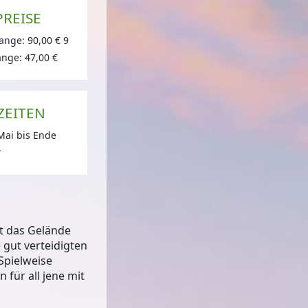
PREISE
Range: 90,00 € 9
ange: 47,00 €
olfclub Pustertal
© Golfclub Pustertal
ZEITEN
Mai bis Ende
r
st das Gelände
 gut verteidigten
Spielweise
 für all jene mit