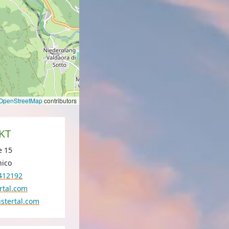
OpenStreetMap
contributors
KT
e 15
nico
412192
rtal.com
stertal.com