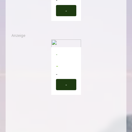
-
-
Anzeige
-
-
-
-