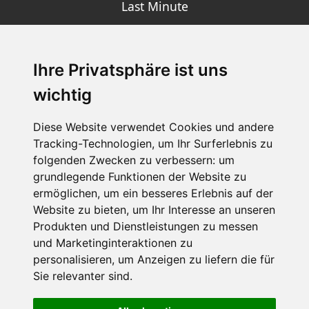
Last Minute
Ihre Privatsphäre ist uns
SCHNEEHÖHEN SKI APP
wichtig
Die Schneehoehen Ski APP für iOS und Android - Ein
Muss für alle Wintersportler und Schneefreaks!
Diese Website verwendet Cookies und andere
Tracking-Technologien, um Ihr Surferlebnis zu
folgenden Zwecken zu verbessern:
um
grundlegende Funktionen der Website zu
ermöglichen
,
um ein besseres Erlebnis auf der
Website zu bieten
,
um Ihr Interesse an unseren
Produkten und Dienstleistungen zu messen
und Marketinginteraktionen zu
personalisieren
,
um Anzeigen zu liefern die für
Impressum
Datenschutz
Sie relevanter sind
.
Nutzungsbedingungen
Kontakt
Partner
Portale
FAQ
Newsletter
Mediadaten