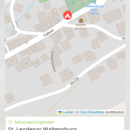
Leaflet
|
©
OpenStreetMap
contributors
Sehenswürdigkeiten
St. Leodegar Waltensburg