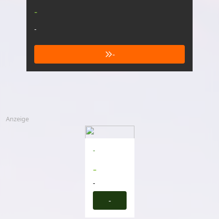
-
-
-
Anzeige
-
-
-
-