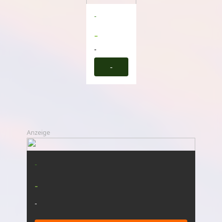
-
-
-
-
Anzeige
-
-
-