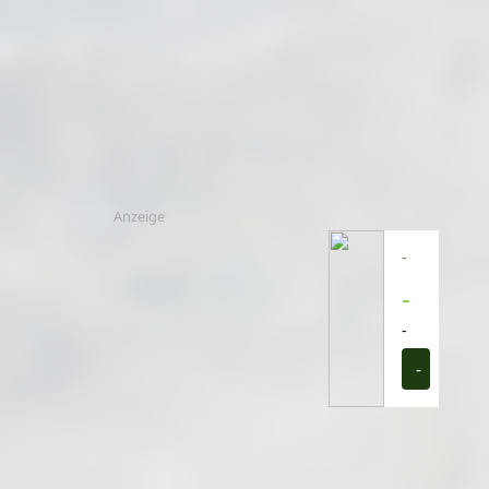
Anzeige
-
-
-
-