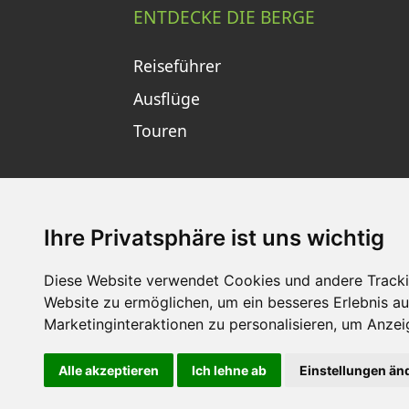
ENTDECKE DIE BERGE
Reiseführer
Ausflüge
Touren
Ihre Privatsphäre ist uns wichtig
Diese Website verwendet Cookies und andere Tracki
Website zu ermöglichen
,
um ein besseres Erlebnis au
Impressum
Datenschutz
Nu
Marketinginteraktionen zu personalisieren
,
um Anzeig
Alle akzeptieren
Ich lehne ab
Einstellungen än
Goldener Herbst in d