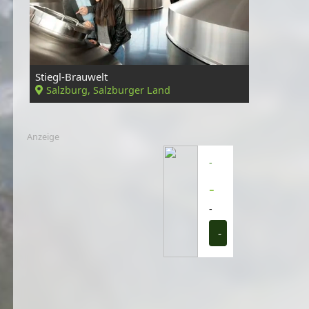
Stiegl-Brauwelt
Salzburg, Salzburger Land
Anzeige
-
-
-
-