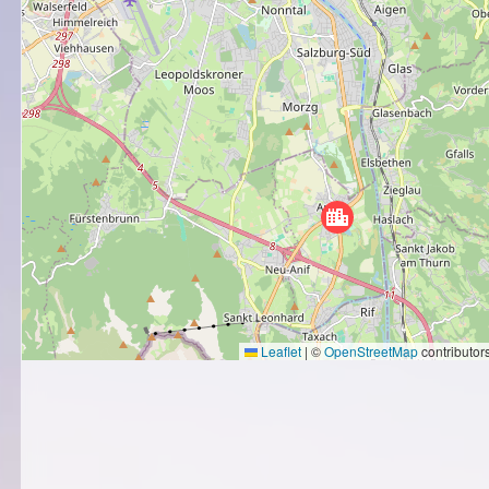
Leaflet
|
©
OpenStreetMap
contributor