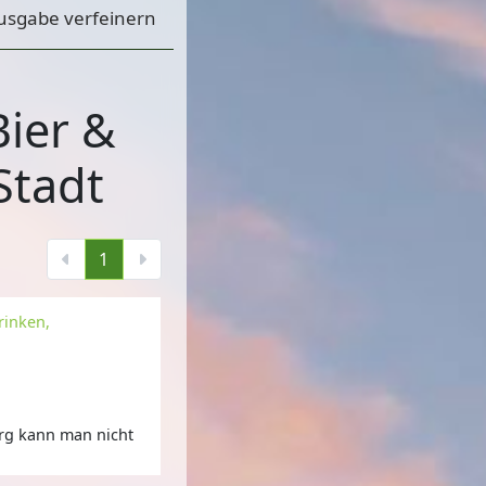
usgabe verfeinern
Bier &
Stadt
1
rinken,
urg kann man nicht