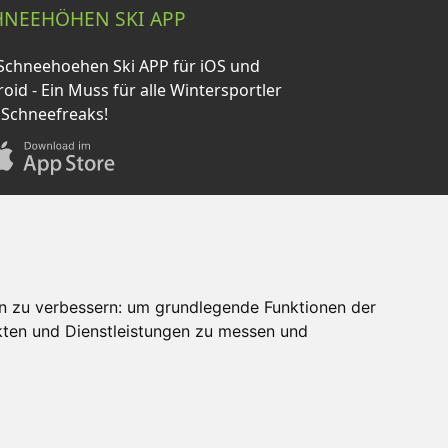
HNEEHÖHEN SKI APP
Schneehoehen Ski APP für iOS und
oid - Ein Muss für alle Wintersportler
 Schneefreaks!
n zu verbessern:
um grundlegende Funktionen der
kten und Dienstleistungen zu messen und
AQ
Newsletter
Mediadaten
×
zt Angebote entdecken!