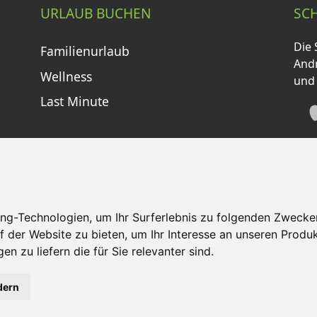
URLAUB BUCHEN
SC
Die 
Familienurlaub
Andr
Wellness
und
Last Minute
ng-Technologien, um Ihr Surferlebnis zu folgenden Zwecke
f der Website zu bieten
,
um Ihr Interesse an unseren Produ
tzungsbedingungen
Kontakt
Partner
Portale
F
en zu liefern die für Sie relevanter sind
.
©
2026 Schneemenschen GmbH
dern
en Alpen
- Angebote vergleichen & die Natur genießen!
Jet