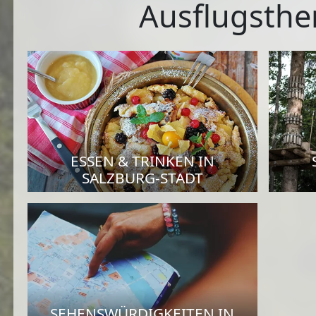
Ausflugsthe
ESSEN & TRINKEN IN
SALZBURG-STADT
SEHENSWÜRDIGKEITEN IN