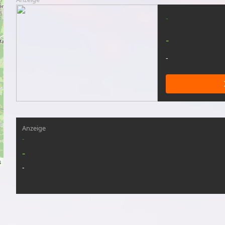
-
-
-
Anzeige
-
-
s
-