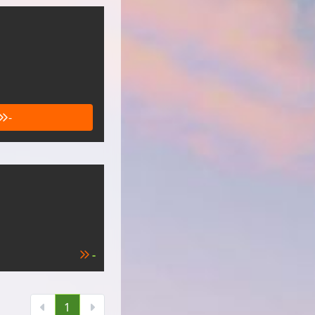
-
-
1