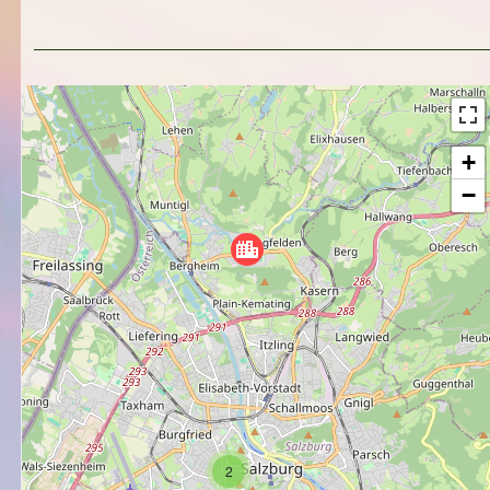
+
−
2