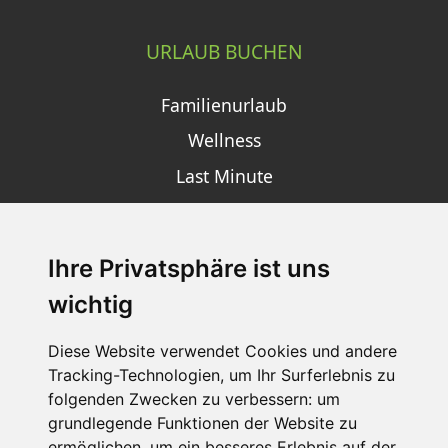
URLAUB BUCHEN
Familienurlaub
Wellness
Last Minute
Ihre Privatsphäre ist uns
SCHNEEHÖHEN SKI APP
wichtig
Die Schneehoehen Ski APP für iOS und Android - Ein
Muss für alle Wintersportler und Schneefreaks!
Diese Website verwendet Cookies und andere
Tracking-Technologien, um Ihr Surferlebnis zu
folgenden Zwecken zu verbessern:
um
grundlegende Funktionen der Website zu
ermöglichen
,
um ein besseres Erlebnis auf der