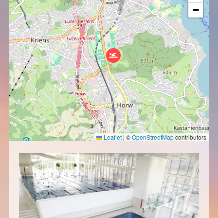
−
Leaflet
|
©
OpenStreetMap
contributors