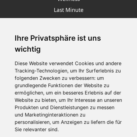
Last Minute
Ihre Privatsphäre ist uns
SCHNEEHÖHEN SKI APP
wichtig
Die Schneehoehen Ski APP für iOS und Android - Ein
Muss für alle Wintersportler und Schneefreaks!
Diese Website verwendet Cookies und andere
Tracking-Technologien, um Ihr Surferlebnis zu
folgenden Zwecken zu verbessern:
um
grundlegende Funktionen der Website zu
ermöglichen
,
um ein besseres Erlebnis auf der
Website zu bieten
,
um Ihr Interesse an unseren
Produkten und Dienstleistungen zu messen
und Marketinginteraktionen zu
personalisieren
,
um Anzeigen zu liefern die für
Impressum
Datenschutz
Sie relevanter sind
.
Nutzungsbedingungen
Kontakt
Partner