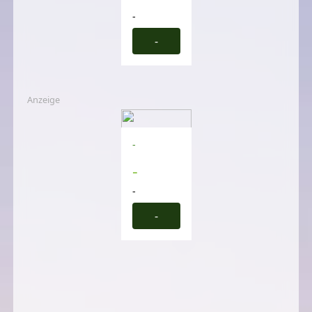
-
-
Anzeige
-
-
-
-