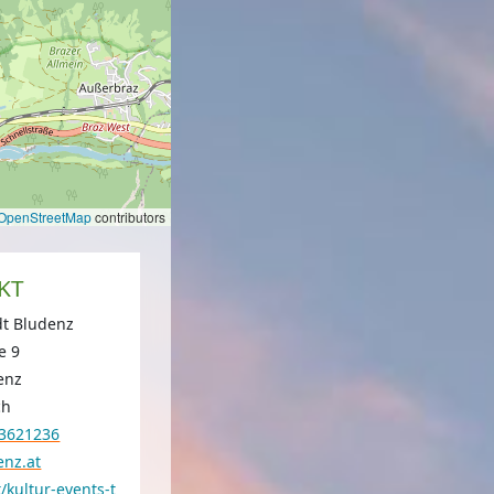
OpenStreetMap
contributors
KT
t Bludenz
e 9
enz
ch
63621236
enz.at
/kultur-events-t