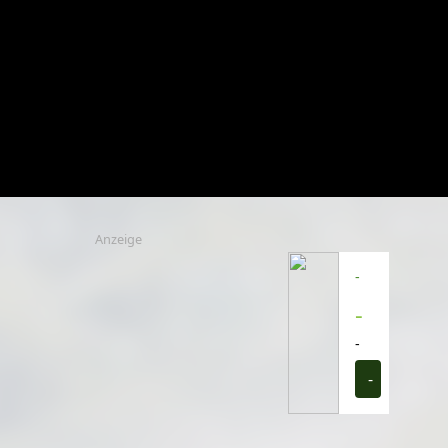
Anzeige
-
-
-
-