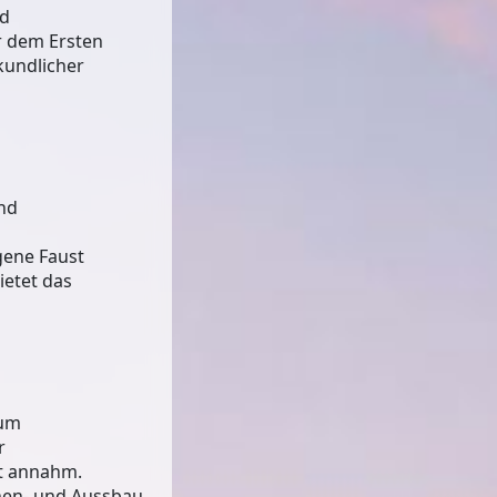
nd
or dem Ersten
kundlicher
und
gene Faust
ietet das
zum
r
lt annahm.
nen- und Aussbau