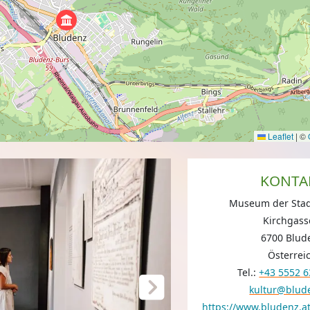
Leaflet
|
©
KONTA
Museum der Stad
Kirchgass
6700 Blud
Österrei
Tel.:
+43 5552 
kultur@blud
https://www.bludenz.at