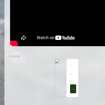
Anzeige
-
-
-
-