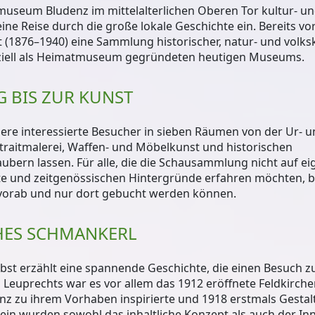
museum Bludenz im mittelalterlichen Oberen Tor kultur- u
eine Reise durch die große lokale Geschichte ein. Bereits v
t (1876–1940) eine Sammlung historischer, natur- und volks
iziell als Heimatmuseum gegründeten heutigen Museums.
 BIS ZUR KUNST
ere interessierte Besucher in sieben Räumen von der Ur- 
traitmalerei, Waffen- und Möbelkunst und historischen
ern lassen. Für alle, die die Schausammlung nicht auf ei
e und zeitgenössischen Hintergründe erfahren möchten, b
 vorab und nur dort gebucht werden können.
HES SCHMANKERL
bst erzählt eine spannende Geschichte, die einen Besuch 
euprechts war es vor allem das 1912 eröffnete Feldkirche
z zu ihrem Vorhaben inspirierte und 1918 erstmals Gesta
 wurden sowohl das inhaltliche Konzept als auch der In