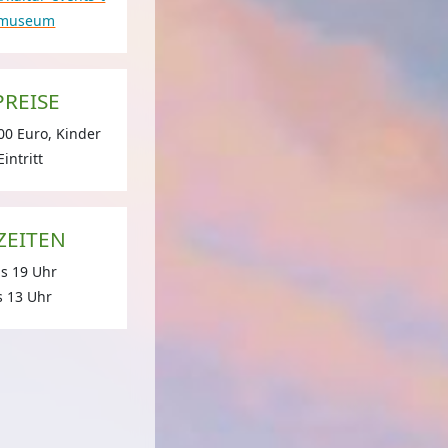
tmuseum
PREISE
eum Bludenz
© Bludenz.at / BUERO LUDWINA
00 Euro, Kinder
intritt
ZEITEN
is 19 Uhr
s 13 Uhr