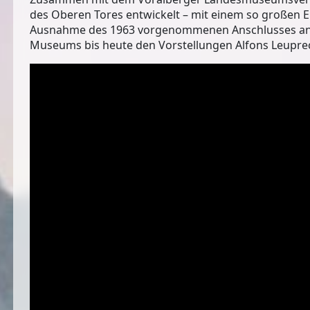
des Oberen Tores entwickelt – mit einem so großen E
Ausnahme des 1963 vorgenommenen Anschlusses an d
Museums bis heute den Vorstellungen Alfons Leupre