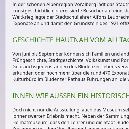
In der schönen Alpenregion Voralberg lädt das Stadt
kunstgeschichtlich interessierte Besucher auf eine kl
Weltkrieg legte der Stadtschullehrer Alfons Leuprech
Exponate an und damit den Grundstein des 1921 off
GESCHICHTE HAUTNAH VOM ALLTAG
Von Juni bis September können sich Familien und and
Frühgeschichte, Stadtgeschichte, Volkskunst und Por
Gebrauchsgegenständen des Bludenzer Lebens verzaub
erkunden oder noch mehr über die rund 470 Exponat
Kulturbüro im Bludenzer Rathaus Führungen an, die
INNEN WIE AUSSEN EIN HISTORISC
Doch nicht nur die Ausstellung, auch das Museum sel
lohnenswerten Erlebnis macht. Neben der Sammlung L
Heimatmuseum, dass den Lehrer und die Stadt Bluden
Zusammen mit dem Voralberger Landesmuseumsverein