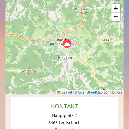
+
−
Leaflet
|
©
OpenStreetMap
contributors
KONTAKT
Hauptplatz 2
8463 Leutschach