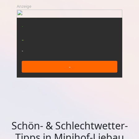
Anzeige
-
-
-
-
Schön- & Schlechtwetter-
Tipps in Minihof-Liebau