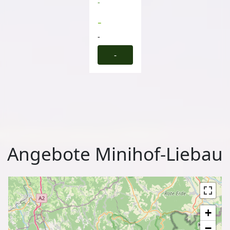
-
-
-
-
Angebote Minihof-Liebau
+
−