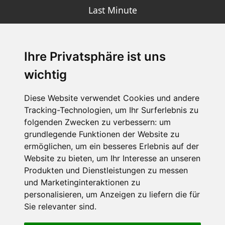
Last Minute
Ihre Privatsphäre ist uns
SCHNEEHÖHEN SKI APP
wichtig
Die Schneehoehen Ski APP für iOS und Android - Ein
Muss für alle Wintersportler und Schneefreaks!
Diese Website verwendet Cookies und andere
Tracking-Technologien, um Ihr Surferlebnis zu
folgenden Zwecken zu verbessern:
um
grundlegende Funktionen der Website zu
ermöglichen
,
um ein besseres Erlebnis auf der
Website zu bieten
,
um Ihr Interesse an unseren
Produkten und Dienstleistungen zu messen
und Marketinginteraktionen zu
personalisieren
,
um Anzeigen zu liefern die für
Impressum
Datenschutz
Sie relevanter sind
.
Nutzungsbedingungen
Kontakt
Partner