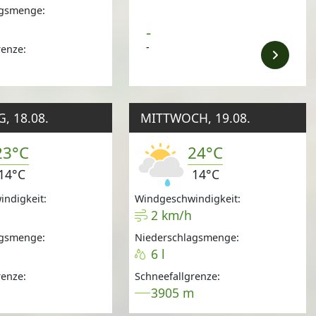
agsmenge:
-
-
renze:
m
, 18.08.
MITTWOCH, 19.08.
23°C
24°C
14°C
14°C
ndigkeit:
Windgeschwindigkeit:
2 km/h
agsmenge:
Niederschlagsmenge:
6 l
renze:
Schneefallgrenze:
m
3905 m