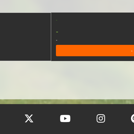
-
-
-
-