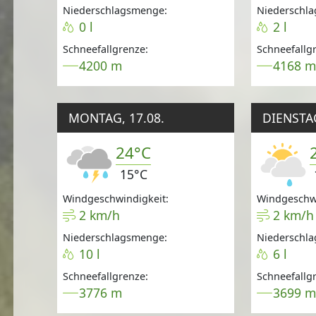
Niederschlagsmenge:
Niederschl
0 l
2 l
Schneefallgrenze:
Schneefallg
4200 m
4168 
MONTAG, 17.08.
DIENSTAG
24°C
15°C
Windgeschwindigkeit:
Windgeschwi
2 km/h
2 km/h
Niederschlagsmenge:
Niederschl
10 l
6 l
Schneefallgrenze:
Schneefallg
3776 m
3699 