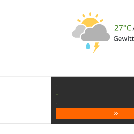
27°C
Gewitt
-
-
-
-