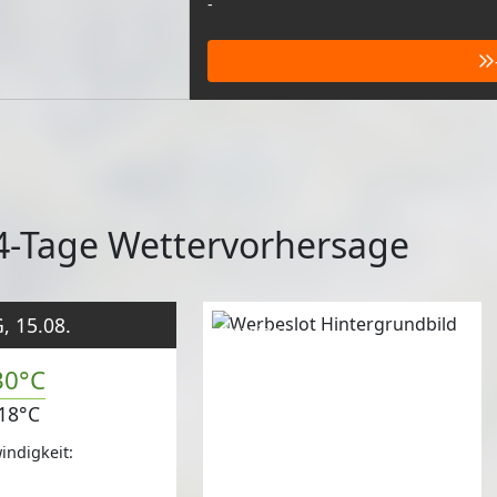
-
4-Tage Wettervorhersage
 15.08.
Anzeige
30°C
18°C
ndigkeit: