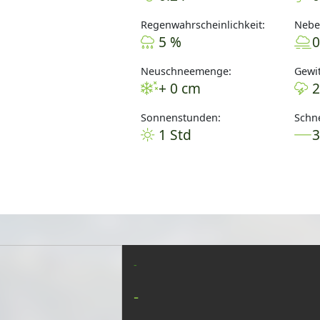
Regenwahrscheinlichkeit:
Nebel
5 %
0
Neuschneemenge:
Gewit
+ 0 cm
2
Sonnenstunden:
Schne
1 Std
-
-