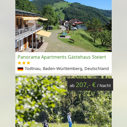
Panorama Apartments Gästehaus Steiert
Todtnau, Baden-Württemberg, Deutschland
207,- €
ab
/ Nacht