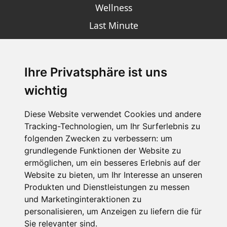
Wellness
Last Minute
Ihre Privatsphäre ist uns
SCHNEEHÖHEN SKI APP
wichtig
Die Schneehoehen Ski APP für iOS und Android - Ein
Muss für alle Wintersportler und Schneefreaks!
Diese Website verwendet Cookies und andere
Tracking-Technologien, um Ihr Surferlebnis zu
folgenden Zwecken zu verbessern:
um
grundlegende Funktionen der Website zu
ermöglichen
,
um ein besseres Erlebnis auf der
Website zu bieten
,
um Ihr Interesse an unseren
Produkten und Dienstleistungen zu messen
und Marketinginteraktionen zu
personalisieren
,
um Anzeigen zu liefern die für
Impressum
Datenschutz
Sie relevanter sind
.