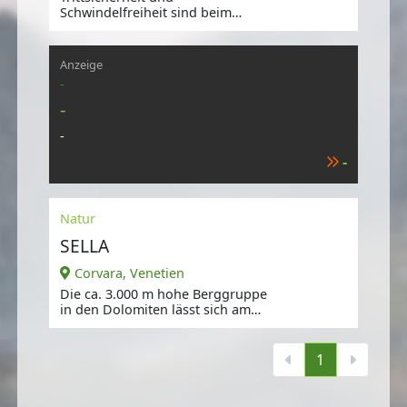
Schwindelfreiheit sind beim
Aufstieg auf den 2.665 m hohen
Berg gefragt.
Anzeige
-
-
-
-
Natur
SELLA
Corvara, Venetien
Die ca. 3.000 m hohe Berggruppe
in den Dolomiten lässt sich am
besten mit dem Lift,
1