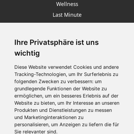
Wellness
Last Minute
Ihre Privatsphäre ist uns
SCHNEEHÖHEN SKI APP
wichtig
Die Schneehoehen Ski APP für iOS und Android - Ein
Muss für alle Wintersportler und Schneefreaks!
Diese Website verwendet Cookies und andere
Tracking-Technologien, um Ihr Surferlebnis zu
folgenden Zwecken zu verbessern:
um
grundlegende Funktionen der Website zu
ermöglichen
,
um ein besseres Erlebnis auf der
Website zu bieten
,
um Ihr Interesse an unseren
Produkten und Dienstleistungen zu messen
und Marketinginteraktionen zu
personalisieren
,
um Anzeigen zu liefern die für
Impressum
Datenschutz
Sie relevanter sind
.