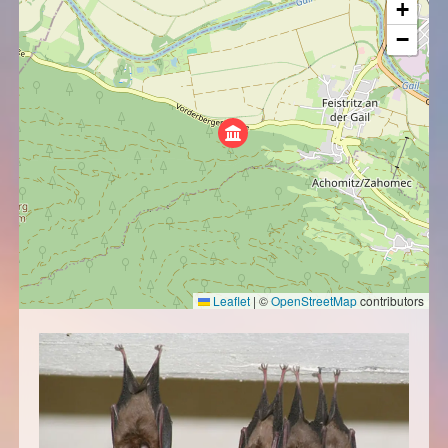
+
−
Leaflet
|
©
OpenStreetMap
contributors