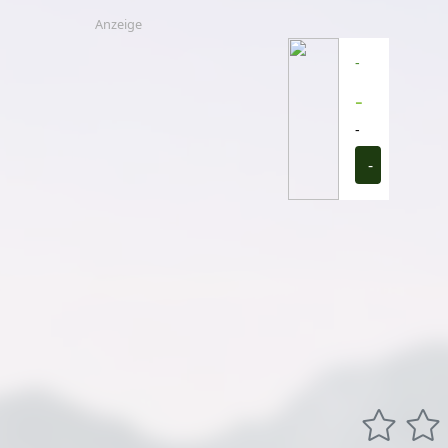
Anzeige
-
-
-
-