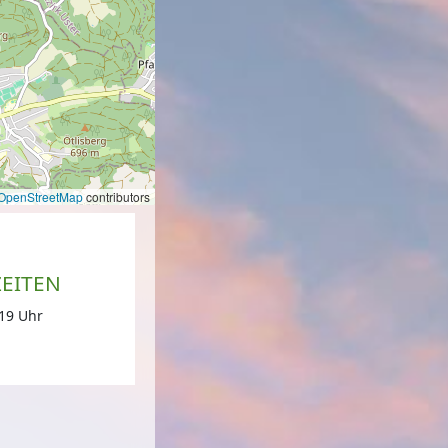
OpenStreetMap
contributors
EITEN
-19 Uhr