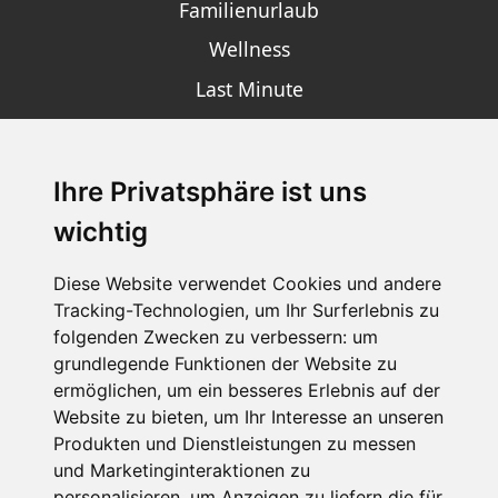
Familienurlaub
Wellness
Last Minute
Ihre Privatsphäre ist uns
SCHNEEHÖHEN SKI APP
wichtig
Die Schneehoehen Ski APP für iOS und Android - Ein
Muss für alle Wintersportler und Schneefreaks!
Diese Website verwendet Cookies und andere
Tracking-Technologien, um Ihr Surferlebnis zu
folgenden Zwecken zu verbessern:
um
grundlegende Funktionen der Website zu
ermöglichen
,
um ein besseres Erlebnis auf der
Website zu bieten
,
um Ihr Interesse an unseren
Produkten und Dienstleistungen zu messen
und Marketinginteraktionen zu
personalisieren
,
um Anzeigen zu liefern die für