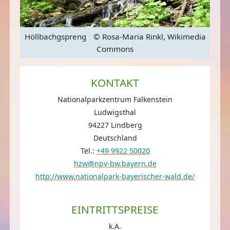
edia
Höllbachgspreng
© Rosa-Maria Rinkl, Wikimedia
Höl
Commons
KONTAKT
Nationalparkzentrum Falkenstein
Ludwigsthal
94227 Lindberg
Deutschland
Tel.:
+49 9922 50020
hzw@npv-bw.bayern.de
http://www.nationalpark-bayerischer-wald.de/
EINTRITTSPREISE
k.A.