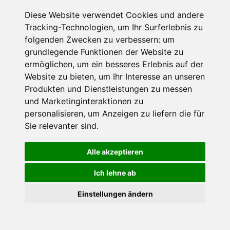
Muss für alle Wintersportler und Schneefreaks!
Diese Website verwendet Cookies und andere
Tracking-Technologien, um Ihr Surferlebnis zu
folgenden Zwecken zu verbessern:
um
grundlegende Funktionen der Website zu
ermöglichen
,
um ein besseres Erlebnis auf der
Website zu bieten
,
um Ihr Interesse an unseren
Produkten und Dienstleistungen zu messen
und Marketinginteraktionen zu
personalisieren
,
um Anzeigen zu liefern die für
Impressum
Datenschutz
Sie relevanter sind
.
Nutzungsbedingungen
Kontakt
Partner
Portale
FAQ
Newsletter
Mediadaten
Alle akzeptieren
©
2026 Schneemenschen GmbH
Ich lehne ab
×
Einstellungen ändern
Goldener Herbst in den Alpen
- Angebote vergleichen
& die Natur genießen!
Jetzt Angebote entdecken!