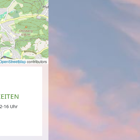
OpenStreetMap
contributors
EITEN
12-16 Uhr