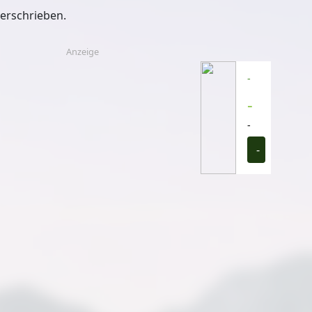
verschrieben.
Anzeige
-
-
-
-