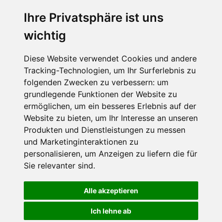
Ihre Privatsphäre ist uns
SCHNEEHÖHEN SKI APP
wichtig
Die Schneehoehen Ski APP für iOS und Android - Ein
Muss für alle Wintersportler und Schneefreaks!
Diese Website verwendet Cookies und andere
Tracking-Technologien, um Ihr Surferlebnis zu
folgenden Zwecken zu verbessern:
um
grundlegende Funktionen der Website zu
ermöglichen
,
um ein besseres Erlebnis auf der
Website zu bieten
,
um Ihr Interesse an unseren
Produkten und Dienstleistungen zu messen
und Marketinginteraktionen zu
personalisieren
,
um Anzeigen zu liefern die für
Impressum
Datenschutz
Sie relevanter sind
.
Nutzungsbedingungen
Kontakt
Partner
Portale
FAQ
Newsletter
Mediadaten
Alle akzeptieren
©
2026 Schneemenschen GmbH
Ich lehne ab