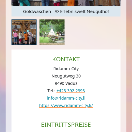
Goldwaschen
© Erlebniswelt Neuguthof
KONTAKT
Ridamm-City
Neugutweg 30
9490 Vaduz
Tel.:
+423 392 2393
info@ridamm-city.li
https://www.ridamm-city.li/
EINTRITTSPREISE