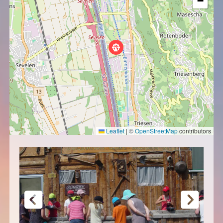
−
Leaflet
|
©
OpenStreetMap
contributors