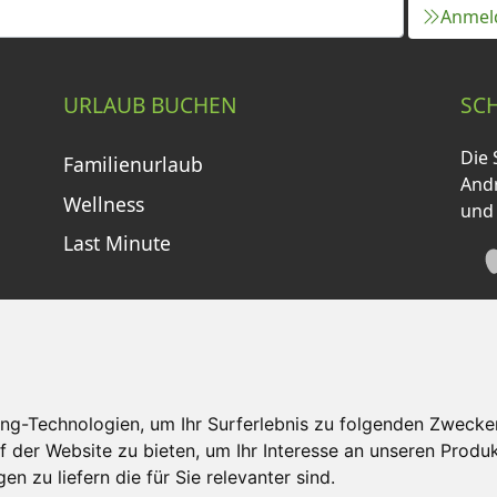
Anmel
URLAUB BUCHEN
SC
Die 
Familienurlaub
Andr
Wellness
und
Last Minute
ng-Technologien, um Ihr Surferlebnis zu folgenden Zwecke
f der Website zu bieten
,
um Ihr Interesse an unseren Produ
tzungsbedingungen
Kontakt
Partner
Portale
F
en zu liefern die für Sie relevanter sind
.