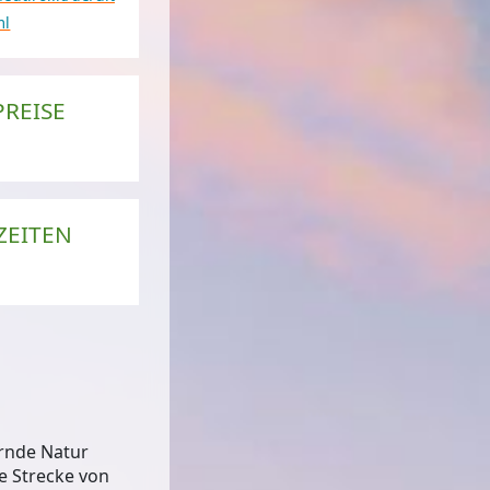
ml
PREISE
n der Talsohle: Ultner Höfeweg
© Gert Pöder
ZEITEN
ernde Natur
e Strecke von