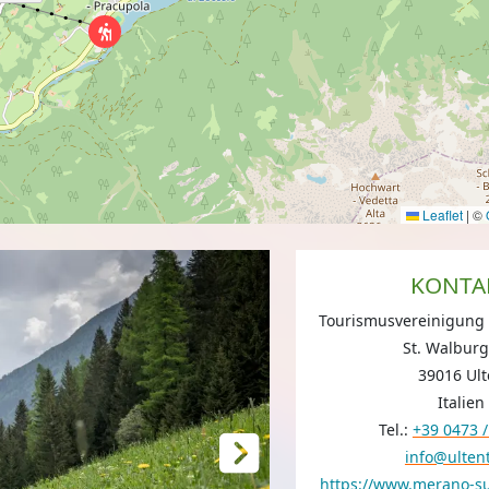
Leaflet
|
©
KONTA
Tourismusvereinigung U
St. Walburg
39016 Ul
Italien
Tel.:
+39 0473 
info@ultent
https://www.merano-sue