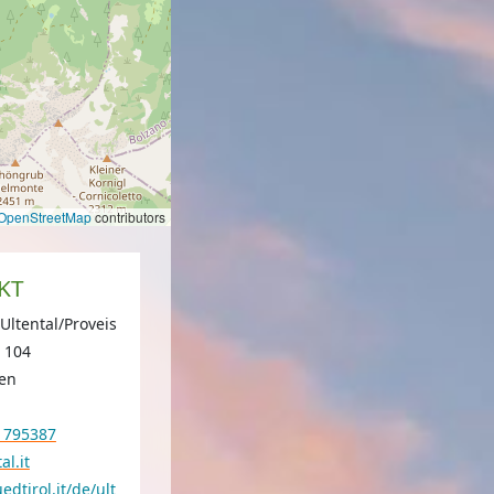
OpenStreetMap
contributors
KT
ltental/Proveis
 104
ten
/ 795387
al.it
dtirol.it/de/ult