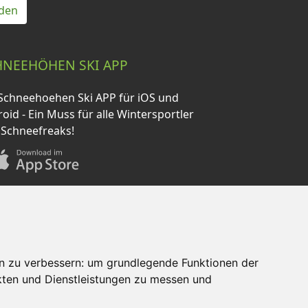
den
HNEEHÖHEN SKI APP
Schneehoehen Ski APP für iOS und
oid - Ein Muss für alle Wintersportler
 Schneefreaks!
n zu verbessern:
um grundlegende Funktionen der
kten und Dienstleistungen zu messen und
AQ
Newsletter
Mediadaten