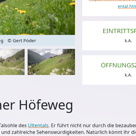
ental.ht
EINTRITTS
eg
© Gert Pöder
Wandern i
k.A.
ÖFFNUNGS
k.A.
ner Höfeweg
Talsohle des
Ultentals
. Er führt nicht nur durch die bezaub
 und zahlreiche Sehenswürdigkeiten. Natürlich könnt ihr di