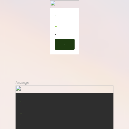
-
-
-
-
Anzeige
-
-
-