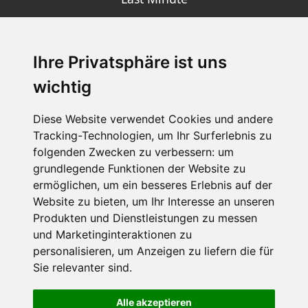
Ihre Privatsphäre ist uns
SCHNEEHÖHEN SKI APP
wichtig
Die Schneehoehen Ski APP für iOS und Android - Ein
Muss für alle Wintersportler und Schneefreaks!
Diese Website verwendet Cookies und andere
Tracking-Technologien, um Ihr Surferlebnis zu
folgenden Zwecken zu verbessern:
um
grundlegende Funktionen der Website zu
ermöglichen
,
um ein besseres Erlebnis auf der
Website zu bieten
,
um Ihr Interesse an unseren
Produkten und Dienstleistungen zu messen
und Marketinginteraktionen zu
personalisieren
,
um Anzeigen zu liefern die für
Impressum
Datenschutz
Sie relevanter sind
.
Nutzungsbedingungen
Kontakt
Partner
Portale
FAQ
Newsletter
Mediadaten
Alle akzeptieren