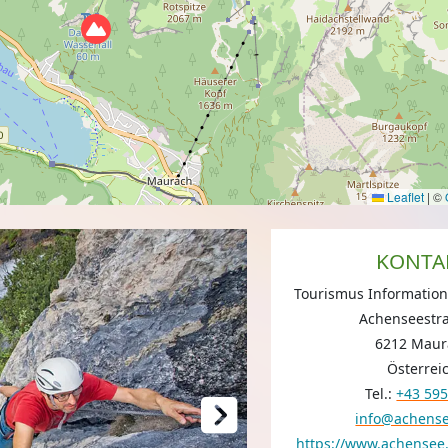
Leaflet
|
©
KONTA
Tourismus Informatio
Achenseestr
6212 Maur
Österrei
Tel.:
+43 59
info@achens
https://www.achensee