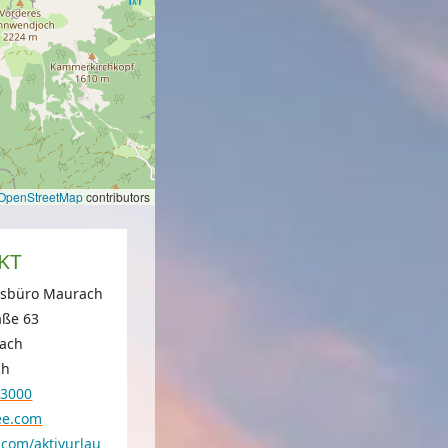
OpenStreetMap
contributors
KT
nsbüro Maurach
aße 63
ach
ch
53000
ee.com
.com/aktivurlau