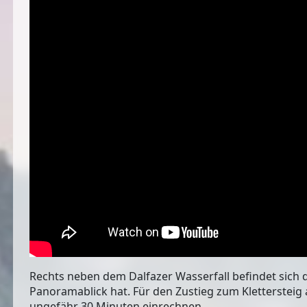
Rechts neben dem Dalfazer Wasserfall befindet sich 
Panoramablick hat. Für den Zustieg zum Klettersteig 
ungefähr 30 Minuten einrechnen.