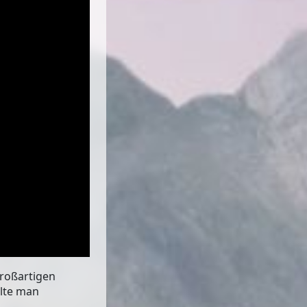
roßartigen
llte man