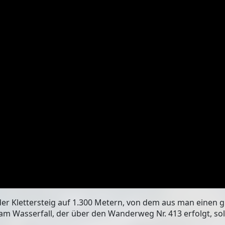
der
Klettersteig auf 1.300 Metern
, von dem aus man einen g
am Wasserfall, der über den Wanderweg Nr. 413 erfolgt, so