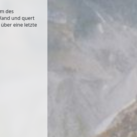
rm des
 Wand und quert
über eine letzte