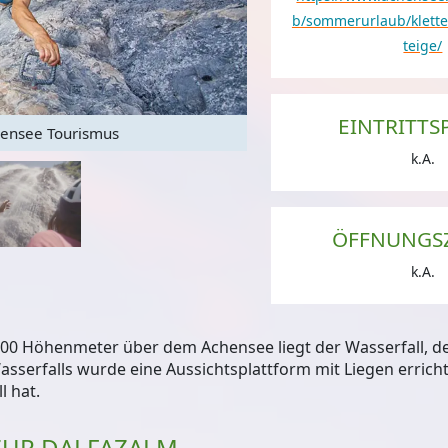
b/sommerurlaub/kletter
teige/
EINTRITTS
ensee Tourismus
D
k.A.
ÖFFNUNGS
k.A.
 300 Höhenmeter über dem Achensee liegt der Wasserfall, d
asserfalls wurde eine
Aussichtsplattform mit Liegen
erricht
 hat.
ZUR DALFAZALM