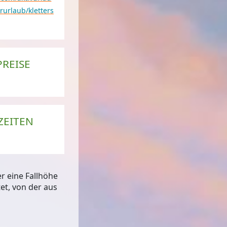
urlaub/kletters
PREISE
alfazer Wasserfall
© TVB Achensee
ZEITEN
er eine
Fallhöhe
et, von der aus