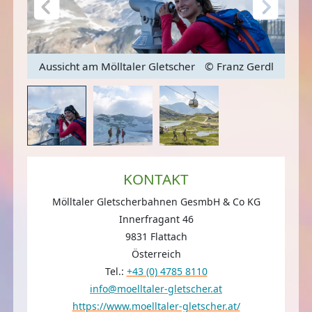
l
Aussicht am Mölltaler Gletscher
© Franz Gerdl
Wan
KONTAKT
Mölltaler Gletscherbahnen GesmbH & Co KG
Innerfragant 46
9831 Flattach
Österreich
Tel.:
+43 (0) 4785 8110
info@moelltaler-gletscher.at
https://www.moelltaler-gletscher.at/