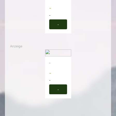
-
-
-
Anzeige
-
-
-
-