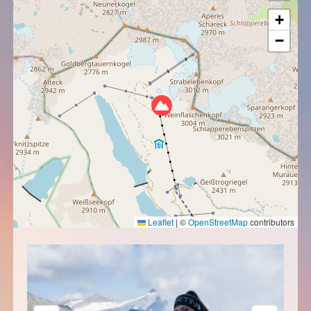
+
−
Leaflet
|
©
OpenStreetMap
contributors