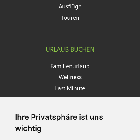
Ausflüge
Touren
URLAUB BUCHEN
Familienurlaub
Wellness
Last Minute
Ihre Privatsphäre ist uns
SCHNEEHÖHEN SKI APP
wichtig
Die Schneehoehen Ski APP für iOS und Android - Ein
Muss für alle Wintersportler und Schneefreaks!