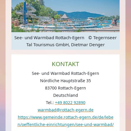
seer
See- und Warmbad Rottach-Egern
© Tegernseer
See
Tal Tourismus GmbH, Dietmar Denger
KONTAKT
See- und Warmbad Rottach-Egern
Nördliche Hauptstraße 35
83700 Rottach-Egern
Deutschland
Tel.:
+49 8022 92890
warmbad@rottach-egern.de
https://www.gemeinde.rottach-egern.de/de/lebe
n/oeffentliche-einrichtungen/see-und-warmbad/