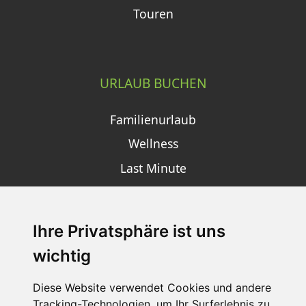
Touren
URLAUB BUCHEN
Familienurlaub
Wellness
Last Minute
Ihre Privatsphäre ist uns
SCHNEEHÖHEN SKI APP
wichtig
Die Schneehoehen Ski APP für iOS und Android - Ein
Muss für alle Wintersportler und Schneefreaks!
Diese Website verwendet Cookies und andere
Tracking-Technologien, um Ihr Surferlebnis zu