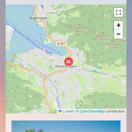
+
−
Leaflet
|
©
OpenStreetMap
contributors