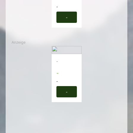
-
-
Anzeige
-
-
-
-