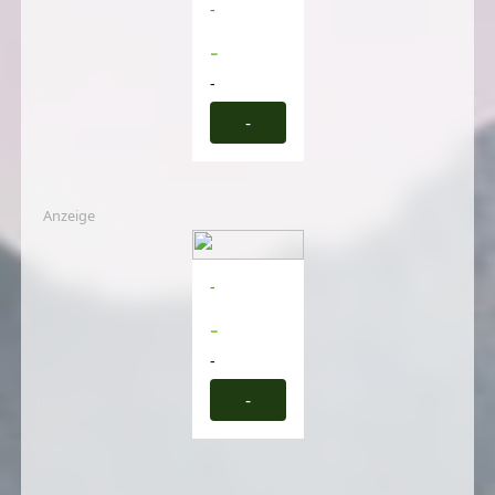
-
-
-
-
Anzeige
-
-
-
-