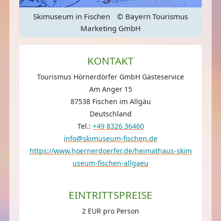
us
Skimuseum in Fischen
© Bayern Tourismus
S
Marketing GmbH
KONTAKT
Tourismus Hörnerdörfer GmbH Gästeservice
Am Anger 15
87538 Fischen im Allgäu
Deutschland
Tel.:
+49 8326 36460
info@skimuseum-fischen.de
https://www.hoernerdoerfer.de/heimathaus-skim
useum-fischen-allgaeu
EINTRITTSPREISE
2 EUR pro Person