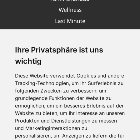
Wellness
Last Minute
Ihre Privatsphäre ist uns
SCHNEEHÖHEN SKI APP
wichtig
Die Schneehoehen Ski APP für iOS und Android - Ein
Muss für alle Wintersportler und Schneefreaks!
Diese Website verwendet Cookies und andere
Tracking-Technologien, um Ihr Surferlebnis zu
folgenden Zwecken zu verbessern:
um
grundlegende Funktionen der Website zu
ermöglichen
,
um ein besseres Erlebnis auf der
Website zu bieten
,
um Ihr Interesse an unseren
Produkten und Dienstleistungen zu messen
und Marketinginteraktionen zu
personalisieren
,
um Anzeigen zu liefern die für
Impressum
Datenschutz