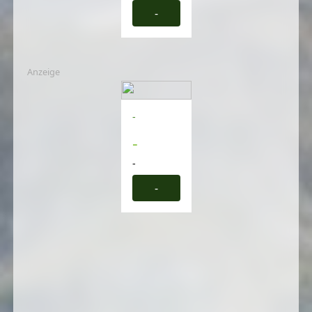
-
Anzeige
-
-
-
-