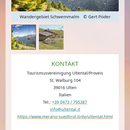
er /
Inn
Wandergebiet Schwemmalm
© Gert Pöder
KONTAKT
Tourismusvereinigung Ultental/Proveis
St. Walburg 104
39016 Ulten
Italien
Tel.:
+39 0473 / 795387
info@ultental.it
https://www.merano-suedtirol.it/de/ultental.html