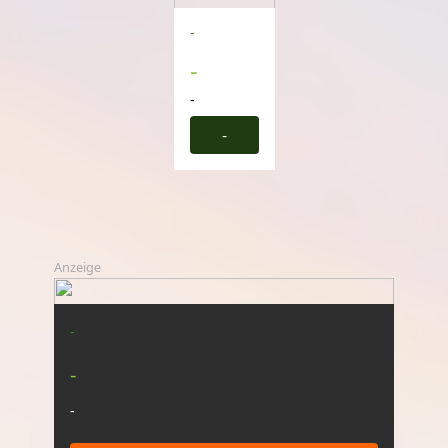
-
-
-
-
Anzeige
-
-
-