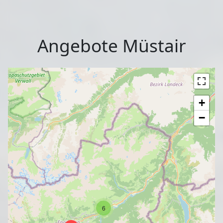
Angebote Müstair
+
−
6