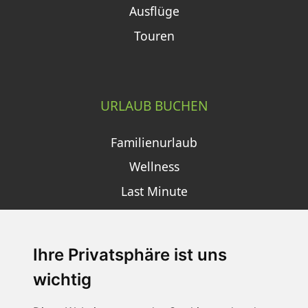
Ausflüge
Touren
URLAUB BUCHEN
Familienurlaub
Wellness
Last Minute
Ihre Privatsphäre ist uns
SCHNEEHÖHEN SKI APP
wichtig
Die Schneehoehen Ski APP für iOS und Android - Ein
Muss für alle Wintersportler und Schneefreaks!