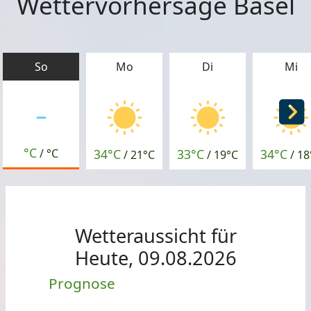
Wettervorhersage Basel
So
Mo
Di
Mi
°C
34°C
33°C
34°C
/
°C
/
21°C
/
19°C
/
18
Wetteraussicht für
Heute, 09.08.2026
Prognose