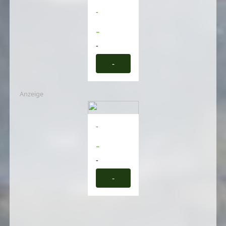
-
-
-
-
Anzeige
-
-
-
-