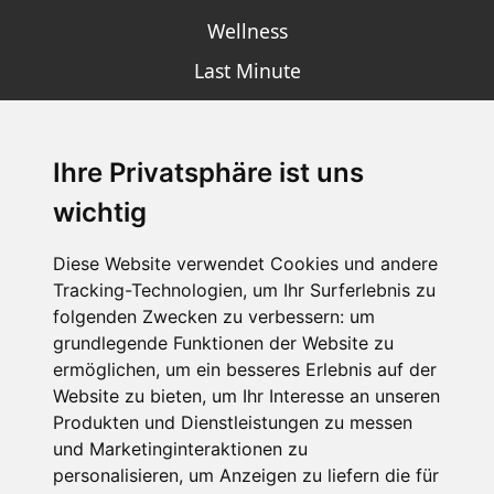
Wellness
Last Minute
Ihre Privatsphäre ist uns
SCHNEEHÖHEN SKI APP
wichtig
Die Schneehoehen Ski APP für iOS und Android - Ein
Muss für alle Wintersportler und Schneefreaks!
Diese Website verwendet Cookies und andere
Tracking-Technologien, um Ihr Surferlebnis zu
folgenden Zwecken zu verbessern:
um
grundlegende Funktionen der Website zu
ermöglichen
,
um ein besseres Erlebnis auf der
Website zu bieten
,
um Ihr Interesse an unseren
Produkten und Dienstleistungen zu messen
und Marketinginteraktionen zu
personalisieren
,
um Anzeigen zu liefern die für
Impressum
Datenschutz