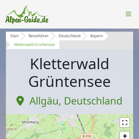
Start
Reiseführer
Deutschland
Bayern
Kletterwald Grüntensee
Kletterwald
Grüntensee
Allgäu
,
Deutschland
+