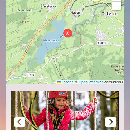
−
Leaflet
|
©
OpenStreetMap
contributors