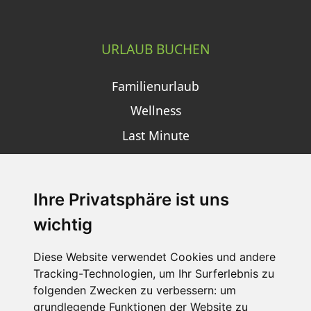
URLAUB BUCHEN
Familienurlaub
Wellness
Last Minute
Ihre Privatsphäre ist uns
SCHNEEHÖHEN SKI APP
wichtig
Die Schneehoehen Ski APP für iOS und Android - Ein
Muss für alle Wintersportler und Schneefreaks!
Diese Website verwendet Cookies und andere
Tracking-Technologien, um Ihr Surferlebnis zu
folgenden Zwecken zu verbessern:
um
grundlegende Funktionen der Website zu