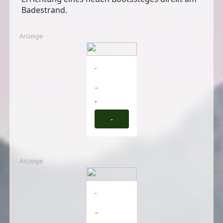
Badestrand.
Anzeige
-
-
-
-
Anzeige
-
-