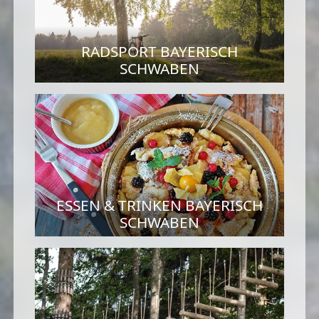
RADSPORT BAYERISCH
SCHWABEN
ESSEN & TRINKEN BAYERISCH
SCHWABEN