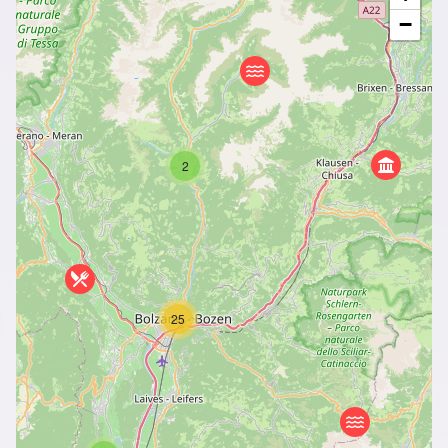
−
2
25