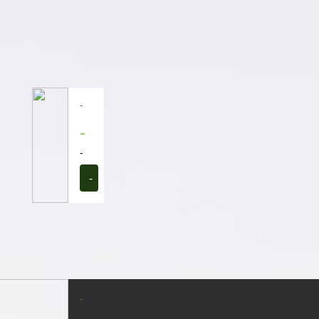
-
-
-
-
-