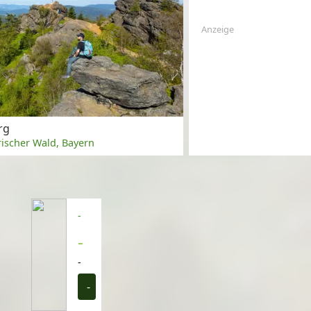
Anzeige
rg
ischer Wald, Bayern
-
-
-
-