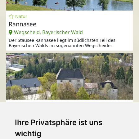
Natur
Rannasee
Wegscheid, Bayerischer Wald
Der Stausee Rannasee liegt im südlichsten Teil des
Bayerischen Walds im sogenannten Wegscheider
Sehenswürdigkeiten
Schloss Wolfstein und "Jagd Land Fluss"
Ihre Privatsphäre ist uns
Freyung, Bayerischer Wald
Schloss Wolfstein liegt nordwestlich des Ortszentrums
wichtig
von Freyung im Bayerischen Wald.