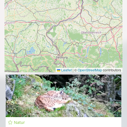
Leaflet
|
©
OpenStreetMap
contributors
Natur