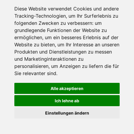
Diese Website verwendet Cookies und andere
Tracking-Technologien, um Ihr Surferlebnis zu
folgenden Zwecken zu verbessern:
um
grundlegende Funktionen der Website zu
ermöglichen
,
um ein besseres Erlebnis auf der
Website zu bieten
,
um Ihr Interesse an unseren
Produkten und Dienstleistungen zu messen
Sehenswürdigkeiten
und Marketinginteraktionen zu
Burgruine Runding
personalisieren
,
um Anzeigen zu liefern die für
Runding, Bayerischer Wald
Sie relevanter sind
.
Die Burgruine Runding erhebt sich auf dem 543 Meter
hohen Schlossberg oberhalb der Gemeinde Runding im
Landkreis Cham.
Alle akzeptieren
Ich lehne ab
×
Einstellungen ändern
Goldener Herbst in den Alpen
- Angebote vergleichen
& die Natur genießen!
Jetzt Angebote entdecken!