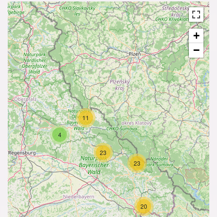
+
−
11
4
23
23
20