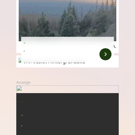
-
k.A.
-
Anzeige
Anzeige
-
-
-