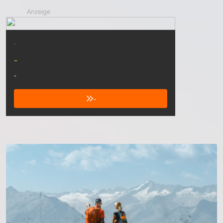
Anzeige
-
-
-
-