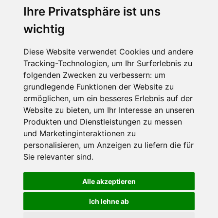
Ihre Privatsphäre ist uns
SCHNEEHÖHEN SKI APP
wichtig
Die Schneehoehen Ski APP für iOS und Android - Ein
Muss für alle Wintersportler und Schneefreaks!
Diese Website verwendet Cookies und andere
Tracking-Technologien, um Ihr Surferlebnis zu
folgenden Zwecken zu verbessern:
um
grundlegende Funktionen der Website zu
ermöglichen
,
um ein besseres Erlebnis auf der
Website zu bieten
,
um Ihr Interesse an unseren
Produkten und Dienstleistungen zu messen
und Marketinginteraktionen zu
personalisieren
,
um Anzeigen zu liefern die für
Impressum
Datenschutz
Sie relevanter sind
.
Nutzungsbedingungen
Kontakt
Partner
Portale
FAQ
Newsletter
Mediadaten
Alle akzeptieren
©
2026 Schneemenschen GmbH
Ich lehne ab