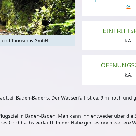
o/
EINTRITTS
 und Tourismus GmbH
Geroldsauer Wa
k.A.
ÖFFNUNGS
k.A.
adtteil Baden-Badens. Der Wasserfall ist ca. 9 m hoch und 
sflugsziel in Baden-Baden. Man kann ihn entweder über die 
 des Grobbachs verläuft. In der Nähe gibt es noch weitere