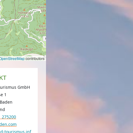
OpenStreetMap
contributors
KT
ourismus GmbH
ße 1
-Baden
and
1 275200
den.com
d-tourismus.inf