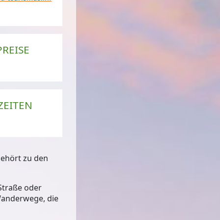
PREISE
sserfall
© Baden-Baden Kur und Tourismus GmbH
ZEITEN
gehört zu den
Straße oder
 Wanderwege, die