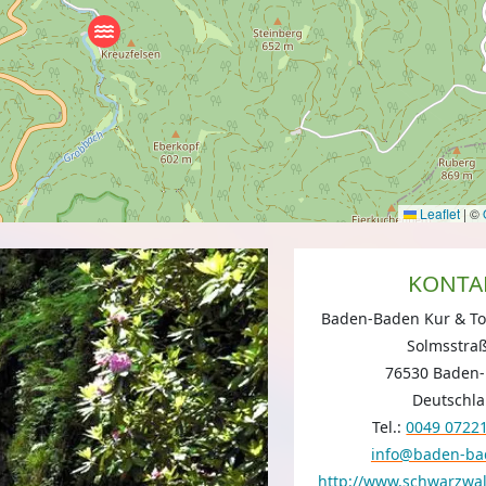
Leaflet
|
©
KONTA
Baden-Baden Kur & T
Solmsstra
76530 Baden
Deutschl
Tel.:
0049 0722
info@baden-ba
http://www.schwarzwal