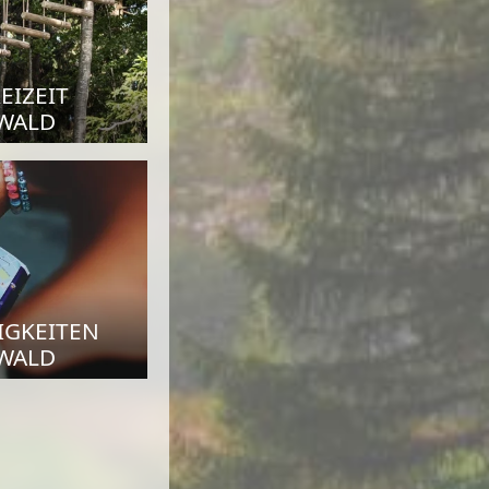
EIZEIT
WALD
IGKEITEN
WALD