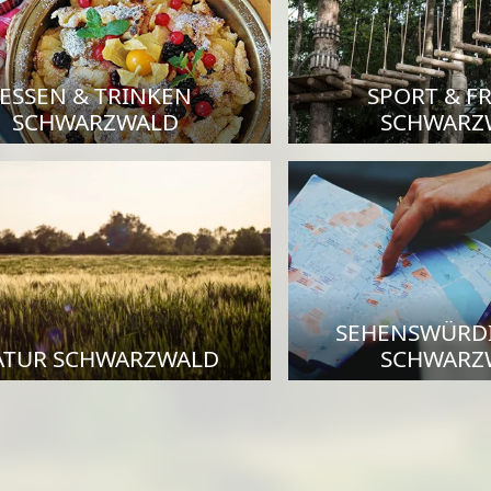
ESSEN & TRINKEN
SPORT & FR
SCHWARZWALD
SCHWARZ
SEHENSWÜRD
ATUR SCHWARZWALD
SCHWARZ