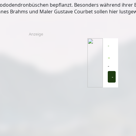
Rhododendronbüschen bepflanzt
. Besonders während ihrer B
nes Brahms und Maler Gustave Courbet sollen hier lustge
Anzeige
-
-
-
-